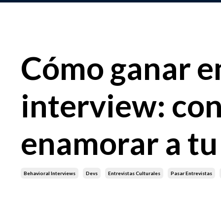
Cómo ganar en
interview: con
enamorar a tu
Behavioral Interviews
Devs
Entrevistas Culturales
Pasar Entrevistas