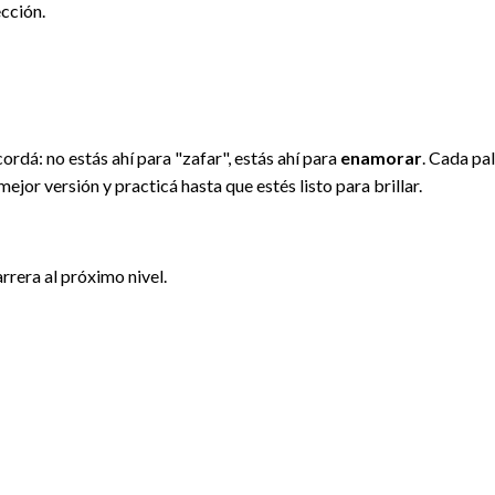
ección.
ordá: no estás ahí para "zafar", estás ahí para
enamorar
. Cada pa
ejor versión y practicá hasta que estés listo para brillar.
arrera al próximo nivel.