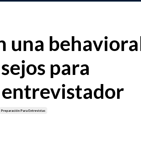
 una behaviora
sejos para
 entrevistador
Preparación Para Entrevistas