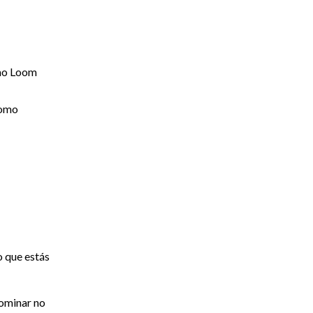
omo Loom
como
o que estás
dominar no