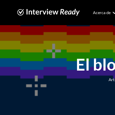
Acerca de
El bl
Art