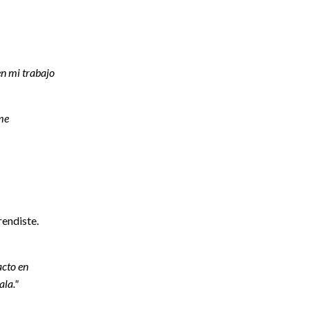
n mi trabajo
 me
rendiste.
acto en
ala."