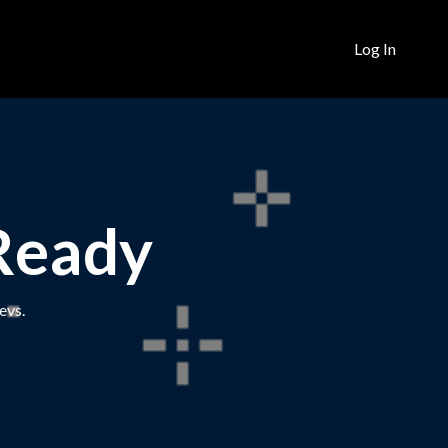
Log In
 Ready
evs.